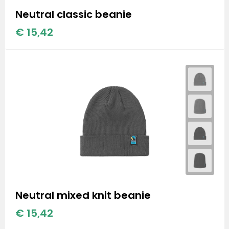
Stanley
Neutral classic beanie
Stanley & Stella
€ 15,42
Tap Out
Tony's Chocolonely
Neutral mixed knit beanie
€ 15,42