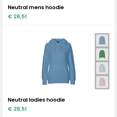
Stanley
Neutral mens hoodie
Stanley & Stella
€ 28,51
Tap Out
Tony's Chocolonely
Neutral ladies hoodie
€ 28,51