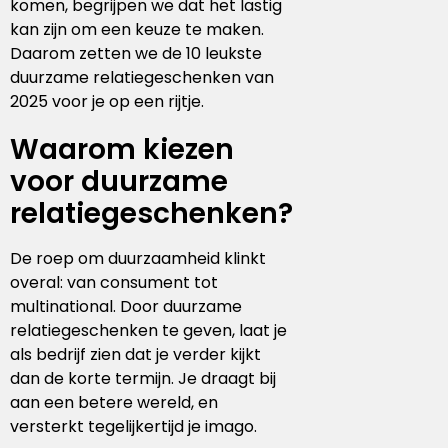
komen, begrijpen we dat het lastig
Handschoenen
Laptoptassen
Pennenset
Bekers & mokken
Lunchitems
Wijnhouders
Mepal
kan zijn om een keuze te maken.
Daarom zetten we de 10 leukste
Caps
Schoudertassen
Glaswerk
Overige kantooritems
Schorten
Mizu
duurzame relatiegeschenken van
2025 voor je op een rijtje.
Sokken
Overige tassen
Snijplanken
Native Spirit
Waarom kiezen
Baby & kids
Eten & drinken
Neutral
voor duurzame
relatiegeschenken?
Sportkleding
Overige items
Ocean Bottle
De roep om duurzaamheid klinkt
Retulp
overal: van consument tot
multinational. Door duurzame
Roll Eat
relatiegeschenken te geven, laat je
als bedrijf zien dat je verder kijkt
Senator
dan de korte termijn. Je draagt bij
aan een betere wereld, en
Sprout
versterkt tegelijkertijd je imago.