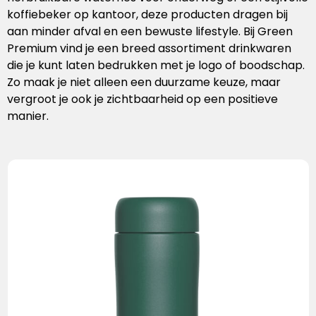
Handschoenen
Laptoptassen
Pennenset
Bekers & mokken
Lunchitems
Wijnhouders
Mepal
koffiebeker op kantoor, deze producten dragen bij
aan minder afval en een bewuste lifestyle. Bij Green
Caps
Schoudertassen
Glaswerk
Overige kantooritems
Schorten
Mizu
Premium vind je een breed assortiment drinkwaren
die je kunt laten bedrukken met je logo of boodschap.
Sokken
Overige tassen
Snijplanken
Native Spirit
Zo maak je niet alleen een duurzame keuze, maar
vergroot je ook je zichtbaarheid op een positieve
Baby & kids
Eten & drinken
Neutral
manier.
Sportkleding
Overige items
Ocean Bottle
Retulp
Roll Eat
Senator
Sprout