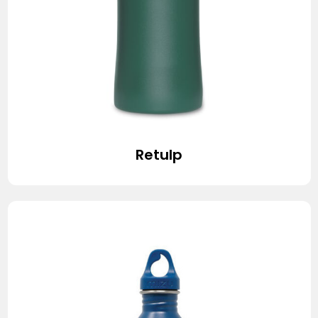
Stanley
Stanley & Stella
Tap Out
Tony's Chocolonely
Retulp