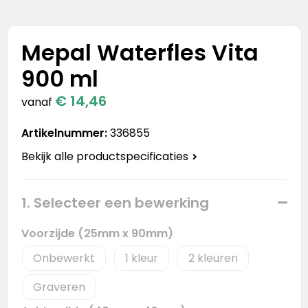
Stanley
Stanley & Stella
Mepal Waterfles Vita
900 ml
Tap Out
€ 14,46
vanaf
Tony's Chocolonely
Artikelnummer:
336855
Bekijk alle productspecificaties
1. Selecteer een bewerking
Voorzijde (25mm x 90mm)
Onbewerkt
1
2
Graveren