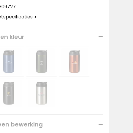
309727
ctspecificaties
een kleur
 een bewerking