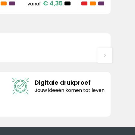
€ 4,35
vanaf
Digitale drukproef
Jouw ideeën komen tot leven