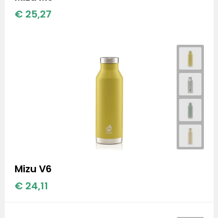
€ 25,27
Mizu V6
€ 24,11