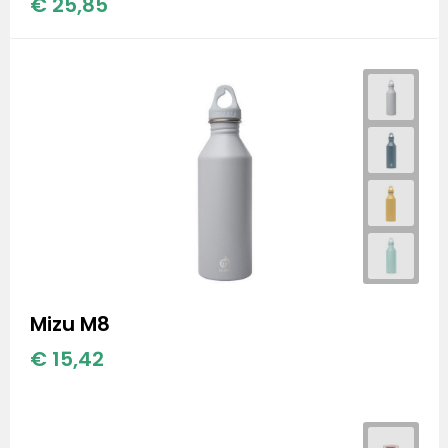
€ 25,85
Mizu M8
€ 15,42