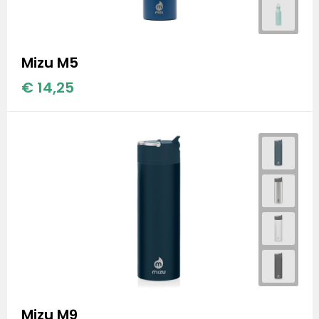
Stanley
Stanley & Stella
Mizu M5
Tap Out
€ 14,25
Tony's Chocolonely
Mizu M9