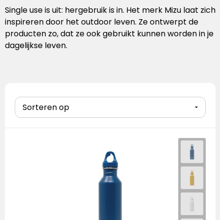
Handschoenen
Laptoptassen
Pennenset
Bekers & mokken
Lunchitems
Wijnhouders
Mepal
Single use is uit: hergebruik is in. Het merk Mizu laat zich
inspireren door het outdoor leven. Ze ontwerpt de
Caps
Schoudertassen
Glaswerk
Overige kantooritems
Schorten
Mizu
producten zo, dat ze ook gebruikt kunnen worden in je
dagelijkse leven.
Sokken
Overige tassen
Snijplanken
Native Spirit
Baby & kids
Eten & drinken
Neutral
Sportkleding
Overige items
Ocean Bottle
Retulp
Roll Eat
Senator
Sprout