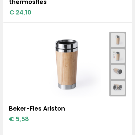
thermosfles
Stanley
€ 24,10
Stanley & Stella
Tap Out
Tony's Chocolonely
Beker-Fles Ariston
€ 5,58