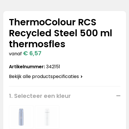
Stanley
Stanley & Stella
ThermoColour RCS
Recycled Steel 500 ml
Tap Out
thermosfles
Tony's Chocolonely
€ 6,57
vanaf
Artikelnummer:
342151
Bekijk alle productspecificaties
1. Selecteer een kleur