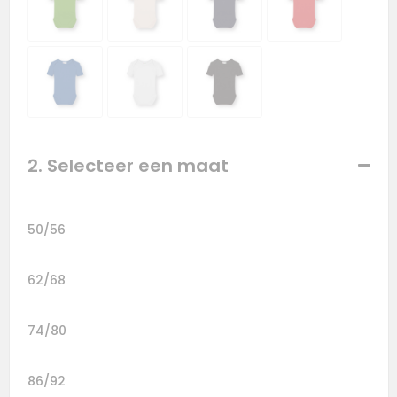
2. Selecteer een maat
50/56
62/68
74/80
86/92