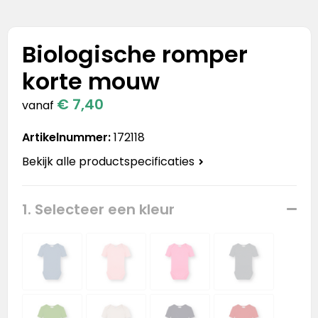
Stanley
Stanley & Stella
Biologische romper
korte mouw
Tap Out
€ 7,40
vanaf
Tony's Chocolonely
Artikelnummer:
172118
Bekijk alle productspecificaties
1. Selecteer een kleur