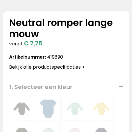
Stanley
Stanley & Stella
Neutral romper lange
mouw
Tap Out
€ 7,75
vanaf
Tony's Chocolonely
Artikelnummer:
419890
Bekijk alle productspecificaties
1. Selecteer een kleur