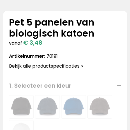
Stanley
Stanley & Stella
Pet 5 panelen van
biologisch katoen
Tap Out
€ 3,48
vanaf
Tony's Chocolonely
Artikelnummer:
70191
Bekijk alle productspecificaties
1. Selecteer een kleur