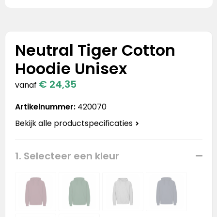
Stanley
Stanley & Stella
Neutral Tiger Cotton
Tap Out
Hoodie Unisex
Tony's Chocolonely
€ 24,35
vanaf
Artikelnummer:
420070
Bekijk alle productspecificaties
1. Selecteer een kleur