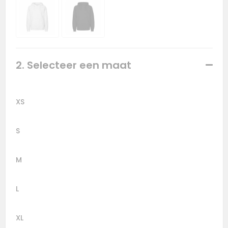
2. Selecteer een maat
XS
S
M
L
XL