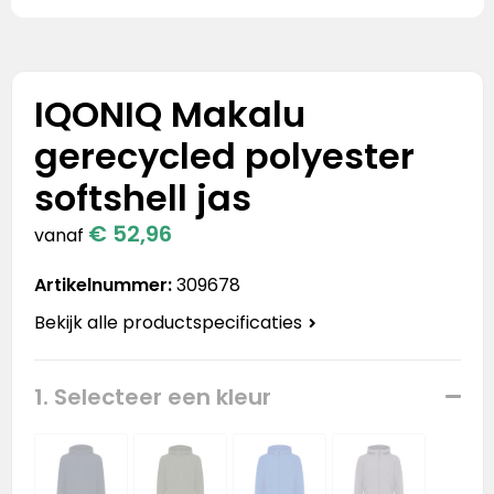
Stanley
Stanley & Stella
IQONIQ Makalu
Tap Out
gerecycled polyester
Tony's Chocolonely
softshell jas
€ 52,96
vanaf
Artikelnummer:
309678
Bekijk alle productspecificaties
1. Selecteer een kleur