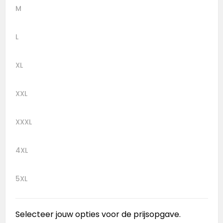
M
L
XL
XXL
XXXL
4XL
5XL
Selecteer jouw opties voor de prijsopgave.