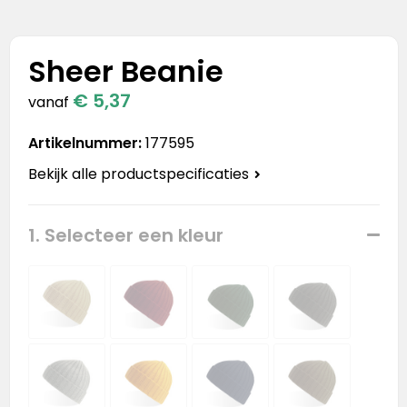
Stanley
Stanley & Stella
Sheer Beanie
Tap Out
€ 5,37
vanaf
Tony's Chocolonely
Artikelnummer:
177595
Bekijk alle productspecificaties
1. Selecteer een kleur