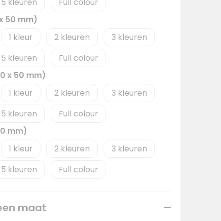
5
Full colour
0 x 50 mm)
1
2
3
5
Full colour
80 x 50 mm)
1
2
3
5
Full colour
 70 mm)
1
2
3
5
Full colour
 een maat