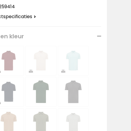
259414
ctspecificaties
een kleur