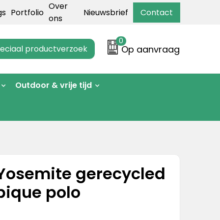
Over
gs
Portfolio
Nieuwsbrief
Contact
ons
0
eciaal productverzoek
Op aanvraag
Outdoor & vrije tijd
Yosemite gerecycled
pique polo