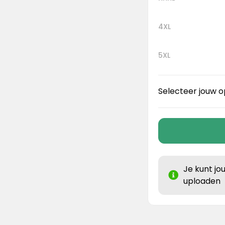
4XL
5XL
Selecteer jouw o
Je kunt jo
uploaden