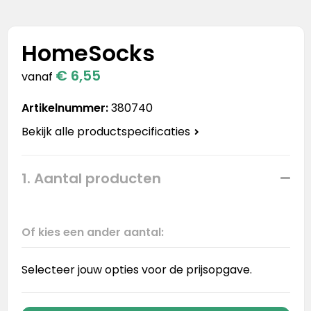
Stanley
Stanley & Stella
HomeSocks
€ 6,55
Tap Out
vanaf
Artikelnummer:
380740
Tony's Chocolonely
Bekijk alle productspecificaties
1. Aantal producten
Of kies een ander aantal:
Selecteer jouw opties voor de prijsopgave.