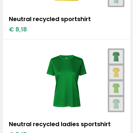
Stanley
Stanley & Stella
Neutral recycled sportshirt
€ 8,18
Tap Out
Tony's Chocolonely
Neutral recycled ladies sportshirt