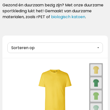
Handschoenen
Laptoptassen
Pennenset
Bekers & mokken
Lunchitems
Wijnhouders
Mepal
Gezond én duurzaam bezig zijn? Met onze duurzame
sportkleding lukt het! Gemaakt van duurzame
Caps
Schoudertassen
Glaswerk
Overige kantooritems
Schorten
Mizu
materialen, zoals rPET of
biologisch katoen
.
Sokken
Overige tassen
Snijplanken
Native Spirit
Baby & kids
Eten & drinken
Neutral
Sportkleding
Overige items
Ocean Bottle
Retulp
Roll Eat
Senator
Sprout