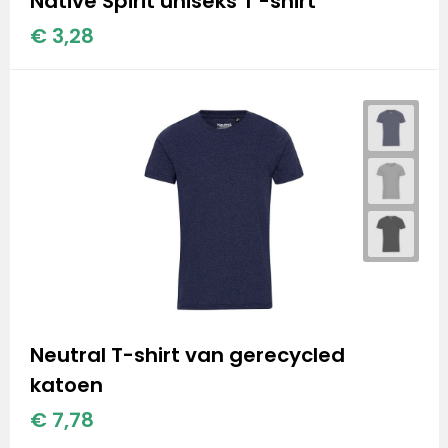
Native Spirit uniseks T -shirt
Stanley
€ 3,28
Stanley & Stella
Tap Out
Tony's Chocolonely
Neutral T-shirt van gerecycled
katoen
€ 7,78