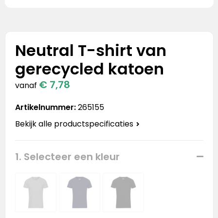
Stanley
Stanley & Stella
Neutral T-shirt van
Tap Out
gerecycled katoen
Tony's Chocolonely
€ 7,78
vanaf
Artikelnummer:
265155
Bekijk alle productspecificaties
1. Selecteer een kleur