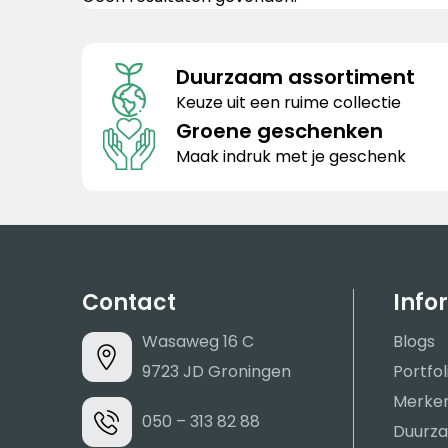
Duurzaam assortiment
Keuze uit een ruime collectie
Groene geschenken
Maak indruk met je geschenk
Contact
Info
Wasaweg 16 C
Blogs
9723 JD Groningen
Portfol
Merke
050 – 313 82 88
Duurza