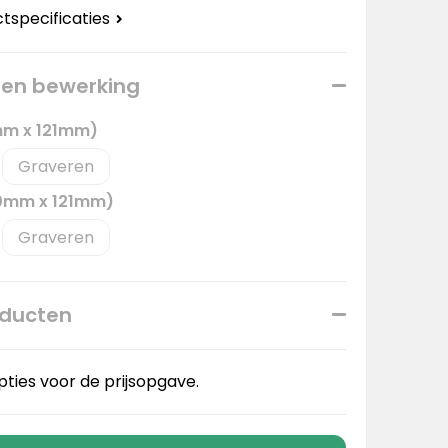
ctspecificaties
 een bewerking
mm x 121mm)
Graveren
70mm x 121mm)
Graveren
oducten
pties voor de prijsopgave.