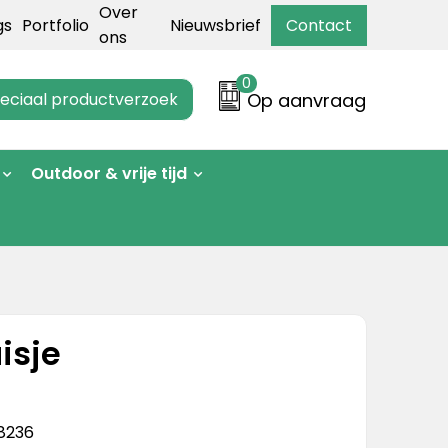
Over
gs
Portfolio
Nieuwsbrief
Contact
ons
0
eciaal productverzoek
Op aanvraag
Outdoor & vrije tijd
isje
8236