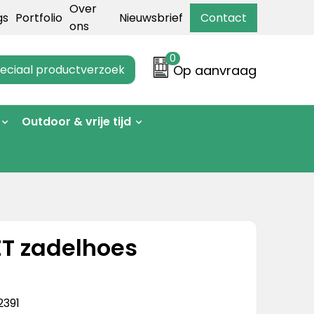
Over
gs
Portfolio
Nieuwsbrief
Contact
ons
0
eciaal productverzoek
Op aanvraag
Outdoor & vrije tijd
ET zadelhoes
2391