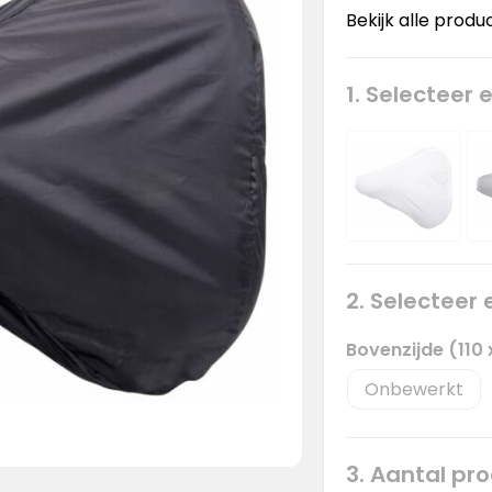
Bekijk alle produ
1. Selecteer 
2. Selecteer
Bovenzijde (110
Onbewerkt
3. Aantal pr