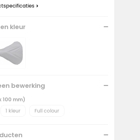
ctspecificaties
een kleur
 een bewerking
 x 100 mm)
1
Full colour
oducten