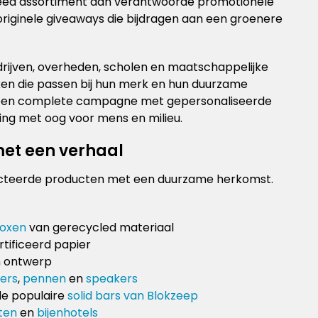
breed assortiment aan verantwoorde promotionele
originele giveaways die bijdragen aan een groenere
drijven, overheden, scholen en maatschappelijke
nken die passen bij hun merk en hun duurzame
of een complete campagne met gepersonaliseerde
sing met oog voor mens en milieu.
et een verhaal
lecteerde producten met een duurzame herkomst.
boxen
van gerecycled materiaal
tificeerd papier
n ontwerp
ers
,
pennen
en
speakers
de populaire
solid bars van Blokzeep
ten
en
bijenhotels