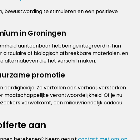
n, bewustwording te stimuleren en een positieve
mium in Groningen
zaamheid aantoonbaar hebben geïntegreerd in hun
 circulaire of biologisch afbreekbare materialen, en
e alternatieven die het verschil maken.
duurzame promotie
aardigheidje. Ze vertellen een verhaal, versterken
or maatschappelijke verantwoordelijkheid. Of je nu
zoekers verwelkomt, een milieuvriendelijk cadeau
fferte aan
 kunnen betekenen? Neem gerust
contact met ons op