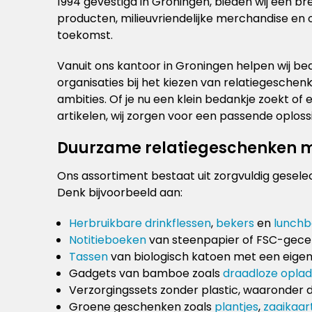
1994 gevestigd in Groningen, bieden wij een 
producten, milieuvriendelijke merchandise en 
toekomst.
Vanuit ons kantoor in Groningen helpen wij be
organisaties bij het kiezen van relatiegesche
ambities. Of je nu een klein bedankje zoekt 
artikelen, wij zorgen voor een passende oplos
Duurzame relatiegeschenken m
Ons assortiment bestaat uit zorgvuldig gese
Denk bijvoorbeeld aan:
Herbruikbare drinkflessen
,
bekers
en
lunch
Notitieboeken
van steenpapier of FSC-gecer
Tassen
van biologisch katoen met een eige
Gadgets van bamboe zoals
draadloze oplad
Verzorgingssets zonder plastic, waaronder 
Groene geschenken zoals
plantjes
,
zaaikaar