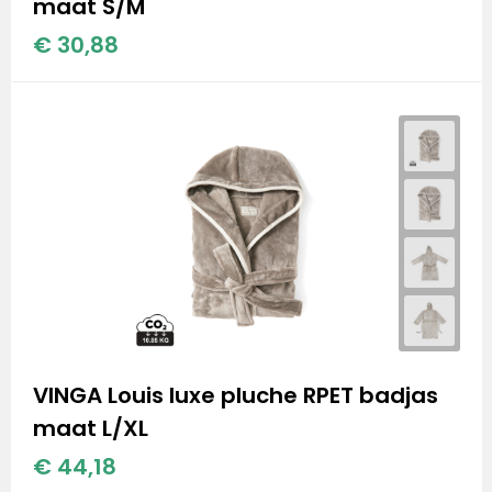
maat S/M
Stanley
€ 30,88
Stanley & Stella
Tap Out
Tony's Chocolonely
VINGA Louis luxe pluche RPET badjas
maat L/XL
€ 44,18