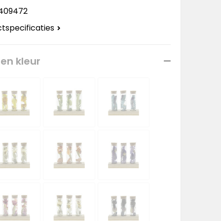
409472
ctspecificaties
een kleur