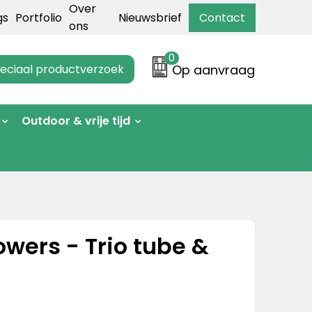
Over
gs
Portfolio
Nieuwsbrief
Contact
ons
0
eciaal productverzoek
Op aanvraag
Outdoor & vrije tijd
owers - Trio tube &