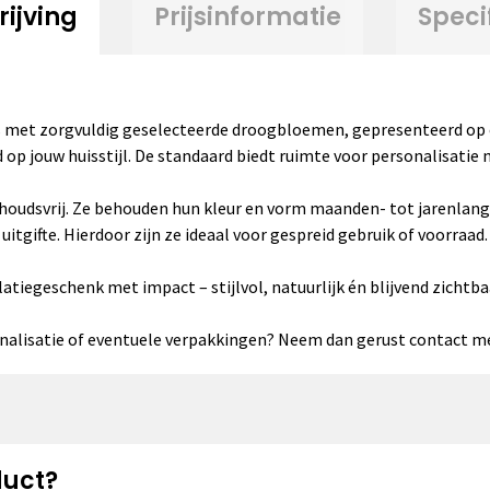
ijving
Prijsinformatie
Speci
jes met zorgvuldig geselecteerde droogbloemen, gepresenteerd op 
p jouw huisstijl. De standaard biedt ruimte voor personalisatie 
houdsvrij. Ze behouden hun kleur en vorm maanden- tot jarenlan
tgifte. Hierdoor zijn ze ideaal voor gespreid gebruik of voorraad.
elatiegeschenk met impact – stijlvol, natuurlijk én blijvend zichtba
onalisatie of eventuele verpakkingen? Neem dan gerust contact m
duct?