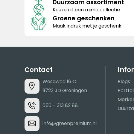
Duurzaam assortiment
Keuze uit een ruime collectie
Groene geschenken
Maak indruk met je geschenk
Contact
Info
Wasaweg 16 C
Blogs
9723 JD Groningen
Portfol
Merke
050 – 313 82 88
Duurza
info@greenpremium.nl