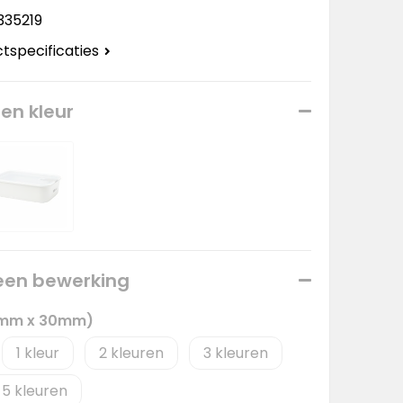
335219
ctspecificaties
een kleur
 een bewerking
0mm x 30mm)
1
2
3
5