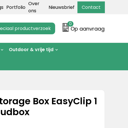
Over
gs
Portfolio
Nieuwsbrief
Contact
ons
0
eciaal productverzoek
Op aanvraag
Outdoor & vrije tijd
torage Box EasyClip 1
oudbox