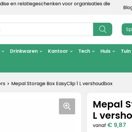
ise en relatiegeschenken voor organisaties die
Blo
Sp
Drinkwaren
Kantoor
Tech
Huis
Tuin
rs
Mepal Storage Box EasyClip 1 L vershoudbox
Mepal S
L versh
€ 9,87
vanaf