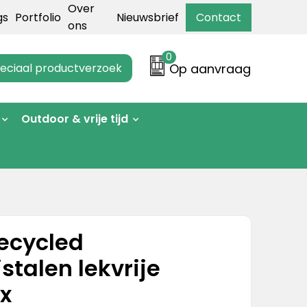
Over
gs
Portfolio
Nieuwsbrief
Contact
ons
0
eciaal productverzoek
Op aanvraag
Outdoor & vrije tijd
ecycled
jstalen lekvrije
x