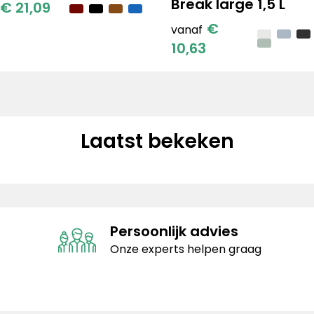
Break large 1,5 L
€ 21,09
€
vanaf
10,63
Laatst bekeken
Persoonlijk advies
Onze experts helpen graag