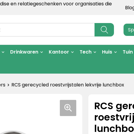
ise en relatiegeschenken voor organisaties die
Blo
Sp
Drinkwaren
Kantoor
Tech
Huis
Tuin
rs
RCS gerecycled roestvrijstalen lekvrije lunchbox
RCS ger
roestvri
lunchbo