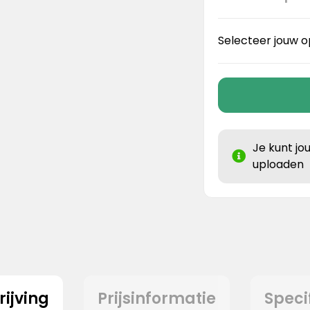
Selecteer jouw o
Je kunt jo
uploaden
ijving
Prijsinformatie
Speci