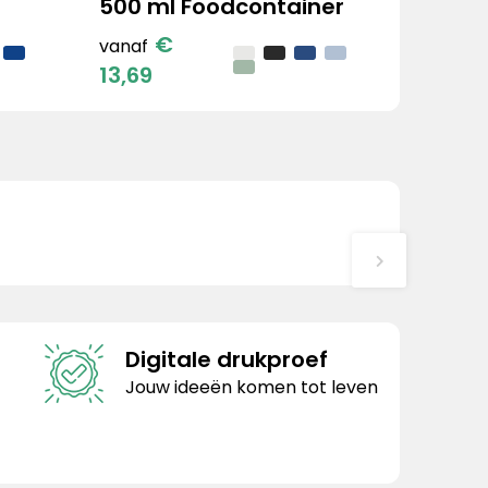
500 ml Foodcontainer
€
vanaf
13,69
Digitale drukproef
Jouw ideeën komen tot leven