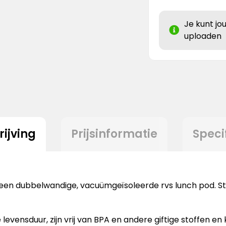
Je kunt jo
uploaden
ijving
Prijsinformatie
Speci
 een dubbelwandige, vacuümgeïsoleerde rvs lunch pod. St
evensduur, zijn vrij van BPA en andere giftige stoffen e