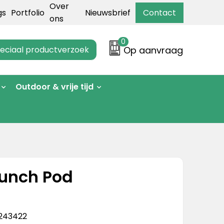
Over
gs
Portfolio
Nieuwsbrief
Contact
ons
0
eciaal productverzoek
Op aanvraag
Outdoor & vrije tijd
Lunch Pod
243422