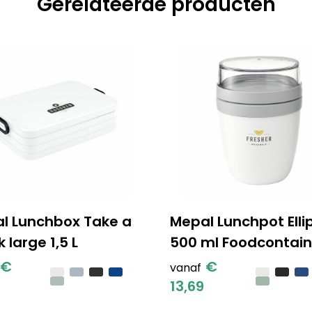
Gerelateerde producten
l Lunchbox Take a
Mepal Lunchpot Elli
 large 1,5 L
500 ml Foodcontain
€
€
vanaf
13,69