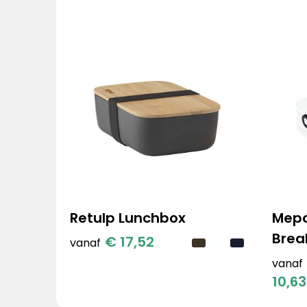
Retulp Lunchbox
Mepa
Break
€ 17,52
vanaf
vanaf
10,63