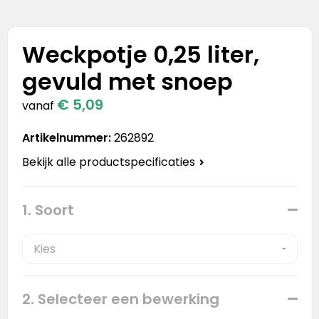
Stanley
Stanley & Stella
Weckpotje 0,25 liter,
gevuld met snoep
Tap Out
€ 5,09
vanaf
Tony's Chocolonely
Artikelnummer:
262892
Bekijk alle productspecificaties
1. Soort
2. Selecteer een bewerking