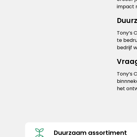
impact 
Duurz
Tony’s C
te bedru
bedrijf 
Vraag
Tony’s C
binnneko
het ontw
Duurzaam assortiment