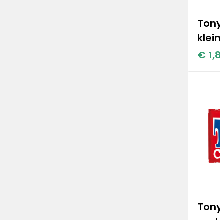
Tony
klei
€ 1,
Tony