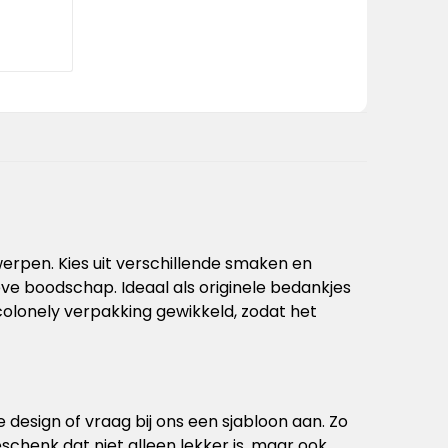
werpen. Kies uit verschillende smaken en
eve boodschap. Ideaal als originele bedankjes
olonely verpakking gewikkeld, zodat het
 design of vraag bij ons een sjabloon aan. Zo
henk dat niet alleen lekker is, maar ook