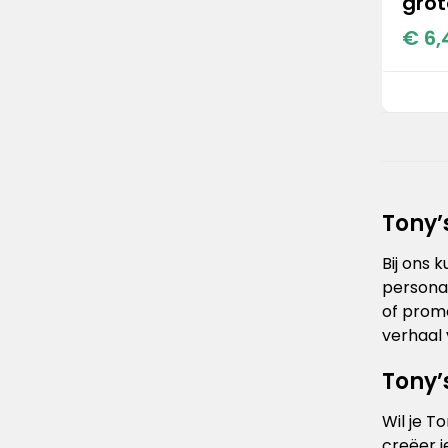
grot
€ 6,
Tony’
Bij ons 
personal
of promo
verhaal 
Tony’
Wil je T
creëer j