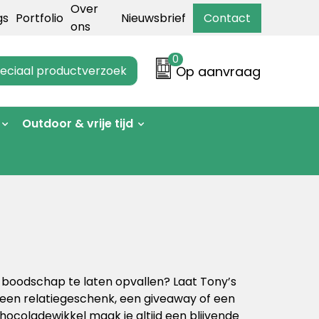
Over
gs
Portfolio
Nieuwsbrief
Contact
ons
0
eciaal productverzoek
Op aanvraag
Outdoor & vrije tijd
boodschap te laten opvallen? Laat Tony’s
een relatiegeschenk, een giveaway of een
ocoladewikkel maak je altijd een blijvende