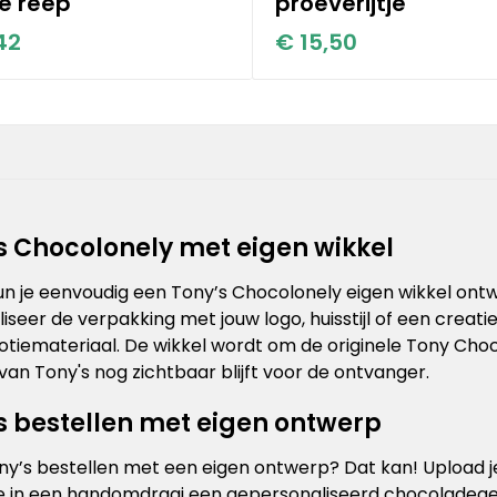
e reep
proeverijtje
42
€ 15,50
s Chocolonely met eigen wikkel
kun je eenvoudig een Tony’s Chocolonely eigen wikkel ont
iseer de verpakking met jouw logo, huisstijl of een creati
tiemateriaal. De wikkel wordt om de originele Tony Choc
van Tony's nog zichtbaar blijft voor de ontvanger.
s bestellen met eigen ontwerp
ony’s bestellen met een eigen ontwerp? Dat kan! Upload je
e in een handomdraai een gepersonaliseerd chocoladegesc