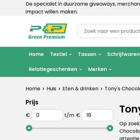
De specialist in duurzame giveaways, merchand
impact willen maken.
Home
Textiel
Tassen
Schrijfwaren
Relatiegeschenken
Merken
Home
Huis
Eten & drinken
Tony's Chocol
Prijs
Ton
€
t/m
€
Op zoek 
Chocolon
attentie