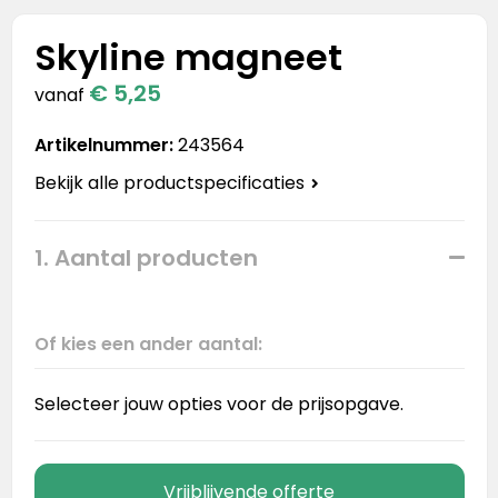
Stanley
Skyline magneet
Stanley & Stella
€ 5,25
vanaf
Tap Out
Artikelnummer:
243564
Tony's Chocolonely
Bekijk alle productspecificaties
1. Aantal producten
Of kies een ander aantal:
Selecteer jouw opties voor de prijsopgave.
Vrijblijvende offerte