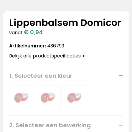
Stanley
Stanley & Stella
Lippenbalsem Domicor
€ 0,94
Tap Out
vanaf
Artikelnummer:
436799
Tony's Chocolonely
Bekijk alle productspecificaties
1. Selecteer een kleur
2. Selecteer een bewerking