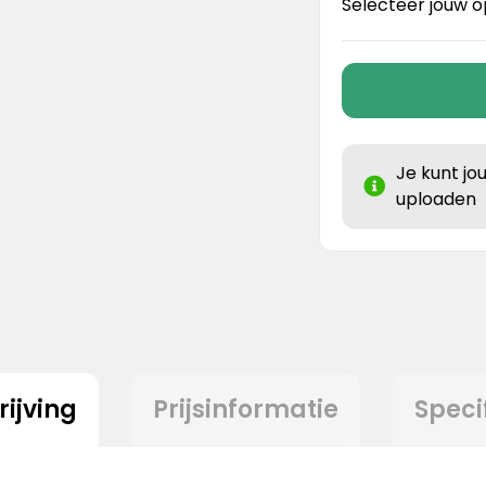
Selecteer jouw o
Je kunt jo
uploaden
ijving
Prijsinformatie
Speci