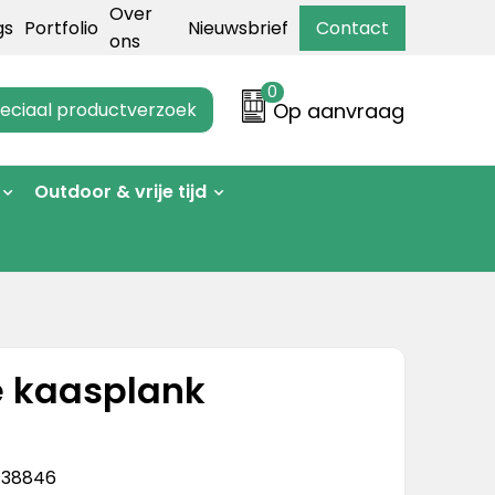
Over
gs
Portfolio
Nieuwsbrief
Contact
ons
0
eciaal productverzoek
Op aanvraag
Outdoor & vrije tijd
 kaasplank
138846