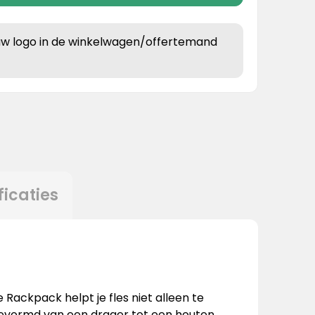
uw logo in de winkelwagen/offertemand
ficaties
Rackpack helpt je fles niet alleen te
vormd van een drager tot een houten