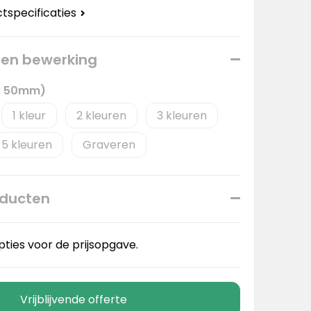
ctspecificaties
 een bewerking
x 50mm)
1
2
3
5
Graveren
oducten
pties voor de prijsopgave.
Vrijblijvende offerte