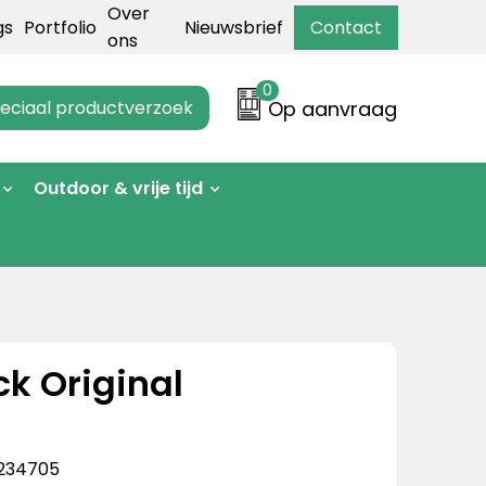
Over
gs
Portfolio
Nieuwsbrief
Contact
ons
0
eciaal productverzoek
Op aanvraag
Outdoor & vrije tijd
k Original
234705