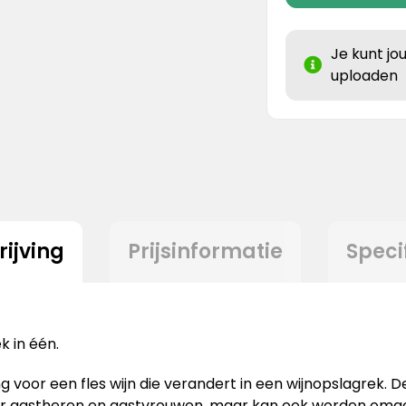
Je kunt jo
uploaden
ijving
Prijsinformatie
Speci
k in één.
oor een fles wijn die verandert in een wijnopslagrek. De 
r gastheren en gastvrouwen, maar kan ook worden omge