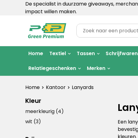
De specialist in duurzame giveaways, merchand
impact willen maken.
Home
Textiel
Tassen
Schrijfwaren
Relatiegeschenken
Merken
Home
Kantoor
Lanyards
Kleur
Lan
meerkleurig
(4)
wit
(3)
Een lany
bevestig
kleuren