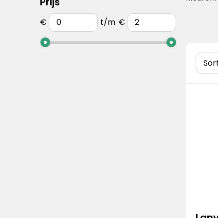
Prijs
€
t/m
€
Lany