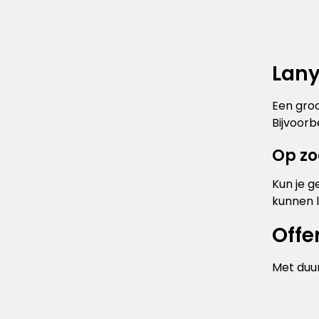
Lany
Een groo
Bijvoorb
Op zo
Kun je 
kunnen l
Offe
Met duur