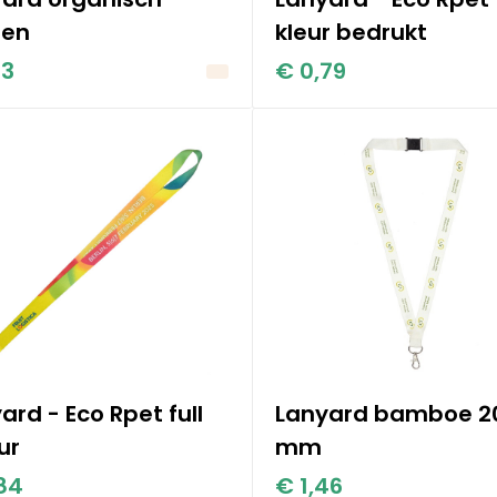
oen
kleur bedrukt
93
€ 0,79
ard - Eco Rpet full
Lanyard bamboe 2
ur
mm
84
€ 1,46