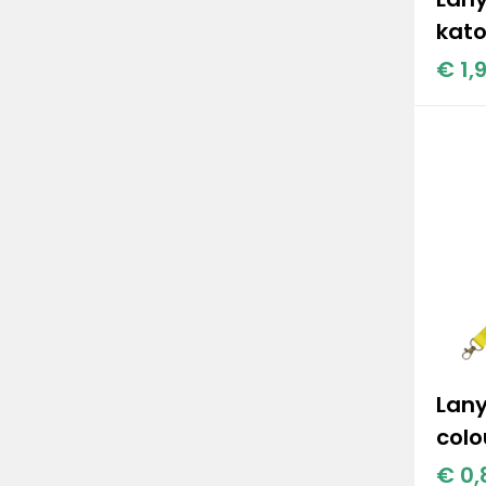
kat
€ 1,
Lany
colo
€ 0,