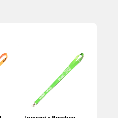
1
Lanyard - Bamboe