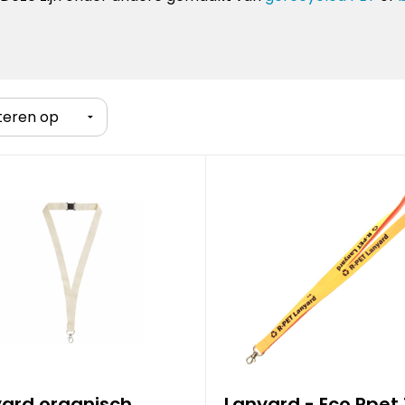
ard organisch
Lanyard - Eco Rpet 