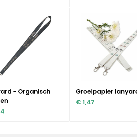
ard - Organisch
Groeipapier lanyar
oen
€ 1,47
24