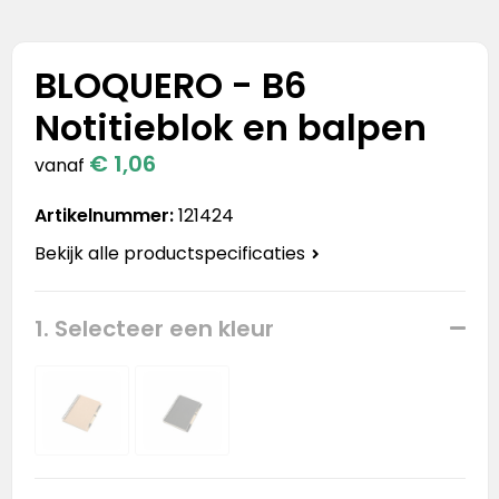
Stanley
Stanley & Stella
BLOQUERO - B6
Notitieblok en balpen
Tap Out
€ 1,06
vanaf
Tony's Chocolonely
Artikelnummer:
121424
Bekijk alle productspecificaties
1. Selecteer een kleur