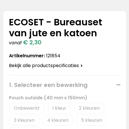
Stanley
Stanley & Stella
ECOSET - Bureauset
van jute en katoen
Tap Out
€ 2,30
vanaf
Tony's Chocolonely
Artikelnummer:
121854
Bekijk alle productspecificaties
1. Selecteer een bewerking
Pouch outside (40 mm x 150mm)
Onbewerkt
1
2
3
4
5