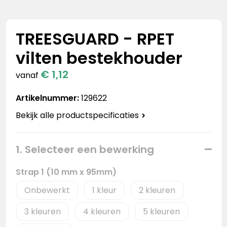
Stanley
Stanley & Stella
TREESGUARD - RPET
vilten bestekhouder
Tap Out
€ 1,12
vanaf
Tony's Chocolonely
Artikelnummer:
129622
Bekijk alle productspecificaties
1. Selecteer een bewerking
Strap 1 (10 mm x 95mm)
Onbewerkt
1
2
3
4
5