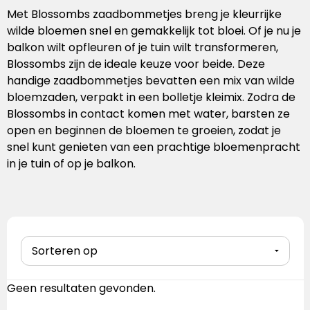
Handschoenen
Laptoptassen
Pennenset
Bekers & mokken
Lunchitems
Wijnhouders
Mepal
Met Blossombs zaadbommetjes breng je kleurrijke
wilde bloemen snel en gemakkelijk tot bloei. Of je nu je
Caps
Schoudertassen
Glaswerk
Overige kantooritems
Schorten
Mizu
balkon wilt opfleuren of je tuin wilt transformeren,
Blossombs zijn de ideale keuze voor beide. Deze
Sokken
Overige tassen
Snijplanken
Native Spirit
handige zaadbommetjes bevatten een mix van wilde
bloemzaden, verpakt in een bolletje kleimix. Zodra de
Baby & kids
Eten & drinken
Neutral
Blossombs in contact komen met water, barsten ze
open en beginnen de bloemen te groeien, zodat je
snel kunt genieten van een prachtige bloemenpracht
Sportkleding
Overige items
Ocean Bottle
in je tuin of op je balkon.
Retulp
Roll Eat
Senator
Sprout
Geen resultaten gevonden.