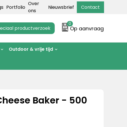
Over
gs
Portfolio
Nieuwsbrief
Contact
ons
0
eciaal productverzoek
Op aanvraag
Outdoor & vrije tijd
heese Baker - 500