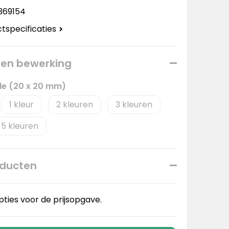
369154
ctspecificaties
 een bewerking
jde (20 x 20 mm)
1
2
3
5
oducten
pties voor de prijsopgave.