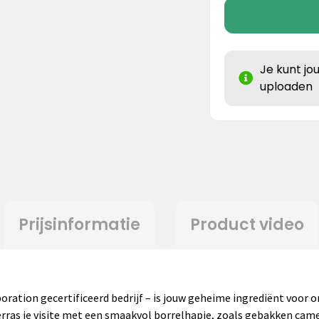
Je kunt jo
uploaden
Prijsinformatie
Product video
ation gecertificeerd bedrijf – is jouw geheime ingrediënt voor on
erras je visite met een smaakvol borrelhapje, zoals gebakken came