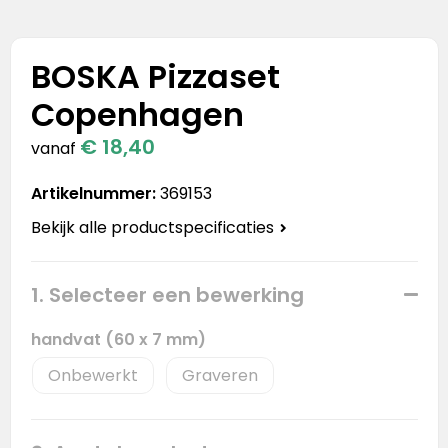
Stanley
Stanley & Stella
BOSKA Pizzaset
Copenhagen
Tap Out
€ 18,40
vanaf
Tony's Chocolonely
Artikelnummer:
369153
Bekijk alle productspecificaties
1. Selecteer een bewerking
handvat (60 x 7 mm)
Onbewerkt
Graveren