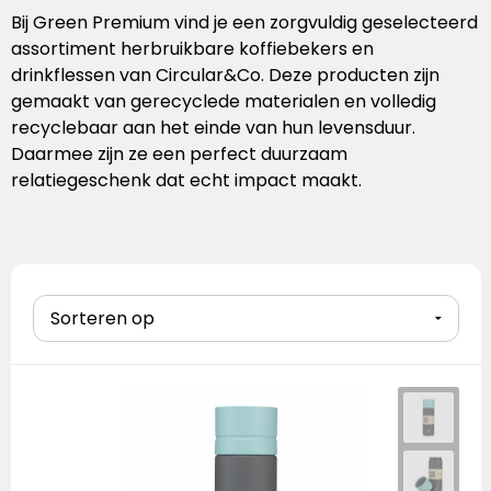
Handschoenen
Laptoptassen
Pennenset
Bekers & mokken
Lunchitems
Wijnhouders
Mepal
Bij Green Premium vind je een zorgvuldig geselecteerd
assortiment herbruikbare koffiebekers en
Caps
Schoudertassen
Glaswerk
Overige kantooritems
Schorten
Mizu
drinkflessen van Circular&Co. Deze producten zijn
gemaakt van gerecyclede materialen en volledig
Sokken
Overige tassen
Snijplanken
Native Spirit
recyclebaar aan het einde van hun levensduur.
Daarmee zijn ze een perfect duurzaam
Baby & kids
Eten & drinken
Neutral
relatiegeschenk dat echt impact maakt.
Sportkleding
Overige items
Ocean Bottle
Retulp
Roll Eat
Senator
Sprout