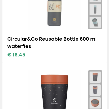
Stanley
Stanley & Stella
Tap Out
Tony's Chocolonely
Circular&Co Reusable Bottle 600 ml
waterfles
€ 16,45