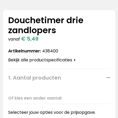
Stanley
Stanley & Stella
Douchetimer drie
zandlopers
Tap Out
€ 5,49
vanaf
Tony's Chocolonely
Artikelnummer:
438400
Bekijk alle productspecificaties
1. Aantal producten
Of kies een ander aantal:
Selecteer jouw opties voor de prijsopgave.