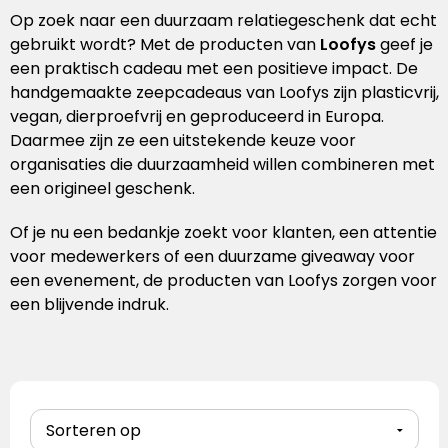
Handschoenen
Laptoptassen
Pennenset
Bekers & mokken
Lunchitems
Wijnhouders
Mepal
Op zoek naar een duurzaam relatiegeschenk dat echt
gebruikt wordt? Met de producten van
Loofys
geef je
Caps
Schoudertassen
Glaswerk
Overige kantooritems
Schorten
Mizu
een praktisch cadeau met een positieve impact. De
handgemaakte zeepcadeaus van Loofys zijn plasticvrij,
Sokken
Overige tassen
Snijplanken
Native Spirit
vegan, dierproefvrij en geproduceerd in Europa.
Daarmee zijn ze een uitstekende keuze voor
Baby & kids
Eten & drinken
Neutral
organisaties die duurzaamheid willen combineren met
een origineel geschenk.
Sportkleding
Overige items
Ocean Bottle
Of je nu een bedankje zoekt voor klanten, een attentie
voor medewerkers of een duurzame giveaway voor
Retulp
een evenement, de producten van Loofys zorgen voor
een blijvende indruk.
Roll Eat
Senator
Sprout