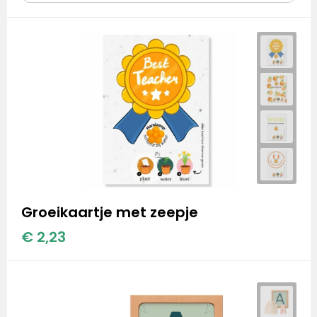
Stanley
Stanley & Stella
Tap Out
Tony's Chocolonely
Groeikaartje met zeepje
€ 2,23