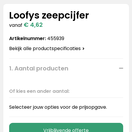
Stanley
Loofys zeepcijfer
Stanley & Stella
€ 4,62
vanaf
Tap Out
Artikelnummer:
455939
Tony's Chocolonely
Bekijk alle productspecificaties
1. Aantal producten
Of kies een ander aantal:
Selecteer jouw opties voor de prijsopgave.
Vrijblijvende offerte