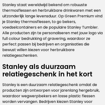
Handschoenen
Laptoptassen
Pennenset
Bekers & mokken
Lunchitems
Wijnhouders
Mepal
Stanley staat wereldwijd bekend om robuuste
thermosflessen en herbruikbare drinkwaren met een
Caps
Schoudertassen
Glaswerk
Overige kantooritems
Schorten
Mizu
uitzonderlijk lange levensduur. Op Green Premium vind
je Stanley thermosflessen, to go bekers,
Sokken
Overige tassen
Snijplanken
Native Spirit
voedselcontainers en de populaire Stanley Tumbler.
Alle producten zijn te personaliseren met jouw logo via
Baby & kids
Eten & drinken
Neutral
full colour bedrukking of gravering, waardoor ze
perfect passen bij bedrijven en organisaties die
bewust willen kiezen voor herbruikbare
Sportkleding
Overige items
Ocean Bottle
relatiegeschenken.
Retulp
Stanley als duurzaam
relatiegeschenk in het kort
Roll Eat
Senator
Stanley is een duurzaam relatiegeschenk omdat de
producten zijn ontworpen voor jarenlang hergebruik,
Sprout
waardoor wegwerpbekers en losse plastic flessen
worden vervangen. Bedrijven kiezen Stanley voor