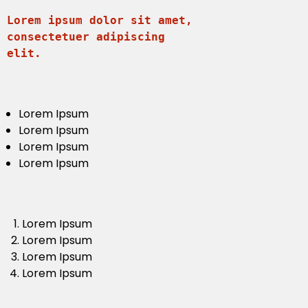
Stanley
Lorem ipsum dolor sit amet,
consectetuer adipiscing
Stanley & Stella
elit.
Tap Out
Tony's Chocolonely
Lorem Ipsum
Lorem Ipsum
Lorem Ipsum
Lorem Ipsum
Lorem Ipsum
Lorem Ipsum
Lorem Ipsum
Lorem Ipsum