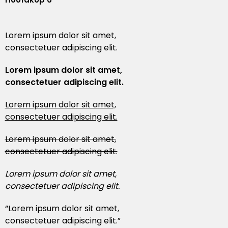
Handschoenen
Laptoptassen
Pennenset
Bekers & mokken
Lunchitems
Wijnhouders
Mepal
Caps
Schoudertassen
Glaswerk
Overige kantooritems
Schorten
Mizu
Lorem ipsum dolor sit amet,
consectetuer adipiscing elit.
Sokken
Overige tassen
Snijplanken
Native Spirit
Lorem ipsum dolor sit amet,
consectetuer adipiscing elit.
Baby & kids
Eten & drinken
Neutral
Lorem ipsum dolor sit amet,
Sportkleding
Overige items
Ocean Bottle
consectetuer adipiscing elit.
Retulp
Lorem ipsum dolor sit amet,
consectetuer adipiscing elit.
Roll Eat
Lorem ipsum dolor sit amet,
Senator
consectetuer adipiscing elit.
Sprout
Lorem ipsum dolor sit amet,
consectetuer adipiscing elit.