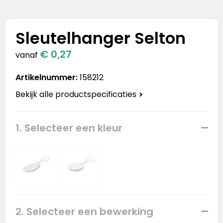
Stanley
Stanley & Stella
Sleutelhanger Selton
€ 0,27
Tap Out
vanaf
Artikelnummer:
158212
Tony's Chocolonely
Bekijk alle productspecificaties
1. Selecteer een kleur
2. Selecteer een bewerking