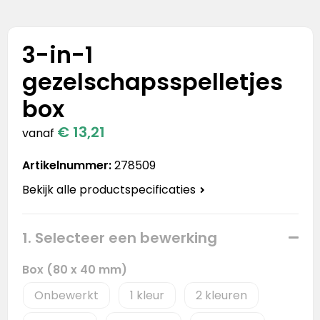
Stanley
Stanley & Stella
3-in-1
gezelschapsspelletjes
Tap Out
box
Tony's Chocolonely
€ 13,21
vanaf
Artikelnummer:
278509
Bekijk alle productspecificaties
1. Selecteer een bewerking
Box (80 x 40 mm)
Onbewerkt
1
2