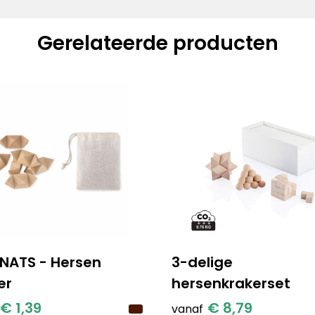
Gerelateerde producten
NATS - Hersen
3-delige
er
hersenkrakerset
€ 1,39
€ 8,79
vanaf