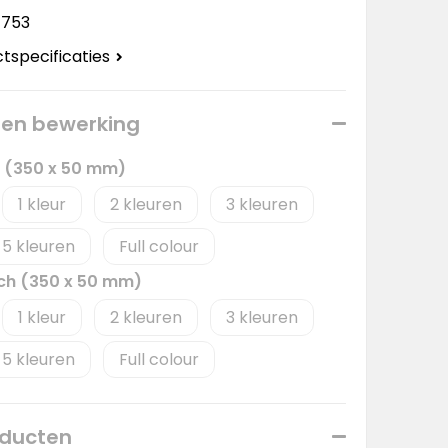
1753
ctspecificaties
 een bewerking
e (350 x 50 mm)
1
2
3
5
Full colour
ch (350 x 50 mm)
1
2
3
5
Full colour
oducten