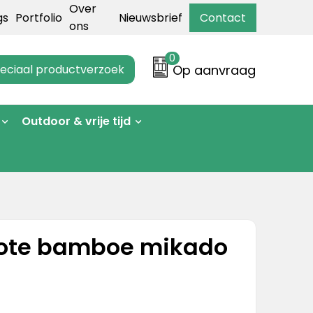
Over
gs
Portfolio
Nieuwsbrief
Contact
ons
0
eciaal productverzoek
Op aanvraag
Outdoor & vrije tijd
rote bamboe mikado