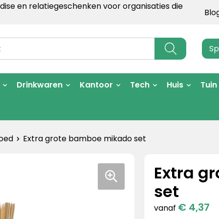
ise en relatiegeschenken voor organisaties die
Blo
Sp
Drinkwaren
Kantoor
Tech
Huis
Tuin
goed
Extra grote bamboe mikado set
Extra g
set
€ 4,37
vanaf